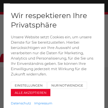
Menü
Wir respektieren Ihre
Privatsphäre
Unsere Website setzt Cookies ein, um unsere
Dieselstraße 6+8a / D-31228 Peine
Dienste für Sie bereitzustellen. Hierbei
auto-henze@t-online.de
berücksichtigen wir Ihre Auswahl und
verarbeiten nur die Daten für Marketing,
+49 (0) 5171 99020
Analytics und Personalisierung, für die Sie uns
Ihr Einverständnis geben. Sie können Ihre
Einwilligung jederzeit mit Wirkung für die
Zukunft widerrufen.
ZURÜCK
DRUCKEN
EINSTELLUNGEN
NUR NOTWENDIGE
ALLE AKZEPTIEREN
KIEFER Bokimobil 2-Achs
Allradkipper 1152
Datenschutz
Impressum