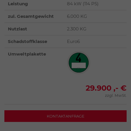
Leistung
84 kW (114 PS)
zul. Gesamtgewicht
6.000 KG
Nutzlast
2.300 KG
Schadstoffklasse
Euro6
Umweltplakette
29.900 ,- €
zzgl. MwSt.
KONTAKTANFRAGE