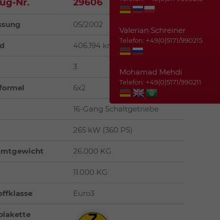
ug-Nr.
29606
ssung
05/2002
Valerian Schreiner
Telefon: +49(0)5171/990215
d
406.194 km
3
Mohamad Mehdi
Telefon: +49(0)5171/990211
formel
6x2
16-Gang Schaltgetriebe
g
265 kW (360 PS)
samtgewicht
26.000 KG
11.000 KG
ffklasse
Euro3
lakette