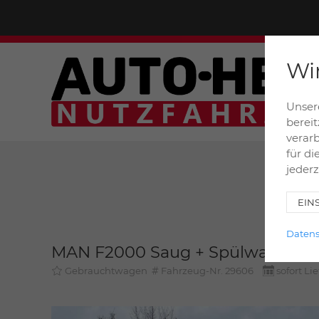
Wir
Unsere
bereit
verarb
für di
jederz
EIN
Datens
MAN F2000 Saug + Spülwagen 26
Gebrauchtwagen
Fahrzeug-Nr. 29606
sofort Li