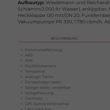
Aufbautyp:
Wiedemann und Reichardt Sa
Schlamm/2.000 ltr Wasser), ankippbar,
Heckklappe 120 mtr/DN 20, Funkfernbed
Vakuumpumpe PR 330, 1.780 cbm/h. Ab
BESCHREIBUNG
Kommunalfahrzeug
ABS
ASR
Rückfahrkamera
Tempomat
analoger Tacho
Fensterheber elektr.
Spiegel elektr. verstellbar
Spiegelheizung
Dachluke
Diff.-Sperre Hinterachse
Lift/Lenkachse