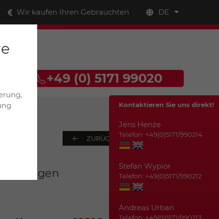
Wir kaufen Ihren Gebrauchten
DE
re
+49 (0) 5171 99020
ierung,
gung
Kontaktieren Sie uns direkt!
Jens Henze
Telefon: +49(0)5171/990214
ZURÜCK
DRUCKEN
Stefan Wypior
g+Spülwgen
Telefon: +49(0)5171/990212
Andreas Urban
Telefon: +49(0)5171/990213