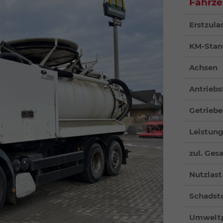
Fahrze
Erstzula
KM-Stan
Achsen
Antriebs
Getriebe
Leistun
zul. Ge
Nutzlast
Schadsto
Umweltp