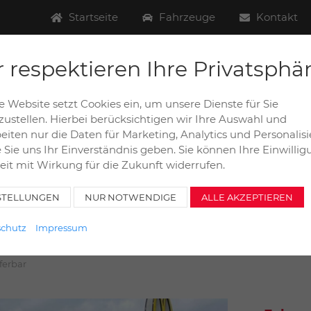
Startseite
Fahrzeuge
Kontakt
 respektieren Ihre Privatsphä
Dieselstraße 6+8a / D-31228 Peine
 Website setzt Cookies ein, um unsere Dienste für Sie
auto-henze@t-online.de
zustellen. Hierbei berücksichtigen wir Ihre Auswahl und
eiten nur die Daten für Marketing, Analytics und Personalis
e Sie uns Ihr Einverständnis geben. Sie können Ihre Einwilli
eit mit Wirkung für die Zukunft widerrufen.
STELLUNGEN
NUR NOTWENDIGE
ALLE AKZEPTIEREN
chutz
Impressum
.360 6x2 Wiedemann + Reichardt Sau
eferbar