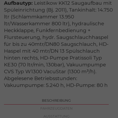
Aufbautyp:
Leistikow KK12 Saugaufbau mit
Spüleinrichtung (Bj. 2011), Tankinhalt: 14.750
ltr (Schlammkammer 13.950
ltr/Wasserkammer 800 ltr), hydraulische
Heckklappe, Funkfernbedienung +
Flursteuerung, hydr. Saugschlauchhaspel
für bis zu 40mtr/DN80 Saugschlauch, HD-
Haspel mit 40 mtr/DN 13 Spülschlauch
hinten rechts, HD-Pumpe Pratissoli Typ
KE30 (70 ltr/min, 130bar), Vakuumpumpe
CVS Typ W1300 VacuStar (1300 m³/h).
Abgelesene Betriebsstunden:
Vakuumpumpe: 5.240 h, HD-Pumpe: 80 h
BESCHREIBUNG
FAHRZEUGDATEN
AUSSTATTUNG