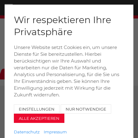
Menü
Wir respektieren Ihre
Privatsphäre
Unsere Website setzt Cookies ein, um unsere
Dieselstraße 6+8a / D-31228 Peine
Dienste für Sie bereitzustellen. Hierbei
auto-henze@t-online.de
berücksichtigen wir Ihre Auswahl und
verarbeiten nur die Daten für Marketing,
+49 (0) 5171 99020
Analytics und Personalisierung, für die Sie uns
Ihr Einverständnis geben. Sie können Ihre
Einwilligung jederzeit mit Wirkung für die
Zukunft widerrufen.
ZURÜCK
DRUCKEN
EINSTELLUNGEN
NUR NOTWENDIGE
ALLE AKZEPTIEREN
MAN TG-S Saug + Spülwagen 26.360
6x2-2 BL Leistikow Saug+Spülwgen
Datenschutz
Impressum