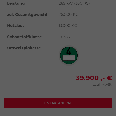
Leistung
265 kW (360 PS)
zul. Gesamtgewicht
26.000 KG
Nutzlast
13.000 KG
Schadstoffklasse
Euro5
Umweltplakette
39.900 ,- €
zzgl. MwSt.
KONTAKTANFRAGE