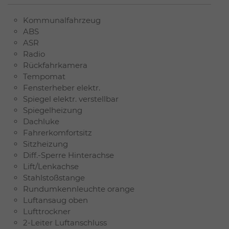
Kommunalfahrzeug
ABS
ASR
Radio
Rückfahrkamera
Tempomat
Fensterheber elektr.
Spiegel elektr. verstellbar
Spiegelheizung
Dachluke
Fahrerkomfortsitz
Sitzheizung
Diff.-Sperre Hinterachse
Lift/Lenkachse
Stahlstoßstange
Rundumkennleuchte orange
Luftansaug oben
Lufttrockner
2-Leiter Luftanschluss