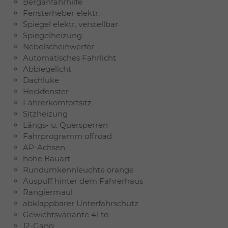
Berganfahrhilfe
Fensterheber elektr.
Spiegel elektr. verstellbar
Spiegelheizung
Nebelscheinwerfer
Automatisches Fahrlicht
Abbiegelicht
Dachluke
Heckfenster
Fahrerkomfortsitz
Sitzheizung
Längs- u. Quersperren
Fahrprogramm offroad
AP-Achsen
hohe Bauart
Rundumkennleuchte orange
Auspuff hinter dem Fahrerhaus
Rangiermaul
abklappbarer Unterfahrschutz
Gewichtsvariante 41 to
12-Gang