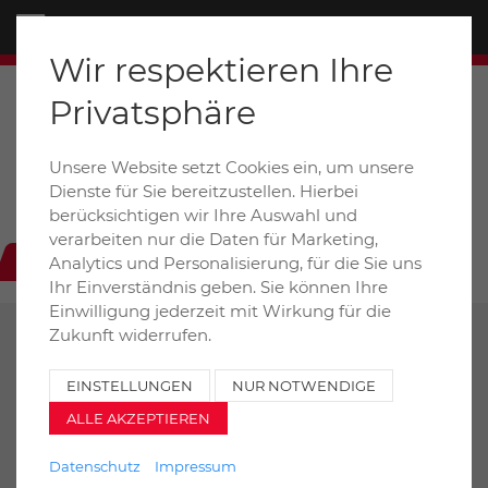
Menü
Wir respektieren Ihre
Privatsphäre
Unsere Website setzt Cookies ein, um unsere
Dieselstraße 6+8a / D-31228 Peine
Dienste für Sie bereitzustellen. Hierbei
auto-henze@t-online.de
berücksichtigen wir Ihre Auswahl und
verarbeiten nur die Daten für Marketing,
+49 (0) 5171 99020
Analytics und Personalisierung, für die Sie uns
Ihr Einverständnis geben. Sie können Ihre
Einwilligung jederzeit mit Wirkung für die
Zukunft widerrufen.
ZURÜCK
DRUCKEN
EINSTELLUNGEN
NUR NOTWENDIGE
ALLE AKZEPTIEREN
Mercedes-Benz Arocs 4-Achs Kipper
4143 8x4 Meiller Bordmatik
Datenschutz
Impressum