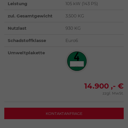
Leistung
105 kW (143 PS)
zul. Gesamtgewicht
3.500 KG
Nutzlast
930 KG
Schadstoffklasse
Euro6
Umweltplakette
14.900 ,- €
zzgl. MwSt.
KONTAKTANFRAGE