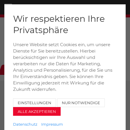
Menü
Wir respektieren Ihre
Privatsphäre
Unsere Website setzt Cookies ein, um unsere
Dieselstraße 6+8a / D-31228 Peine
Dienste für Sie bereitzustellen. Hierbei
auto-henze@t-online.de
berücksichtigen wir Ihre Auswahl und
verarbeiten nur die Daten für Marketing,
+49 (0) 5171 99020
Analytics und Personalisierung, für die Sie uns
Ihr Einverständnis geben. Sie können Ihre
Einwilligung jederzeit mit Wirkung für die
Zukunft widerrufen.
ZURÜCK
DRUCKEN
EINSTELLUNGEN
NUR NOTWENDIGE
ALLE AKZEPTIEREN
Mercedes-Benz Sprinter Kühlkoffer
314 CDI Tiefkühler
Datenschutz
Impressum