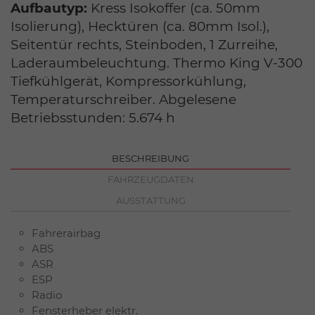
Aufbautyp:
Kress Isokoffer (ca. 50mm
Isolierung), Hecktüren (ca. 80mm Isol.),
Seitentür rechts, Steinboden, 1 Zurreihe,
Laderaumbeleuchtung. Thermo King V-300
Tiefkühlgerät, Kompressorkühlung,
Temperaturschreiber. Abgelesene
Betriebsstunden: 5.674 h
BESCHREIBUNG
FAHRZEUGDATEN
AUSSTATTUNG
Fahrerairbag
ABS
ASR
ESP
Radio
Fensterheber elektr.