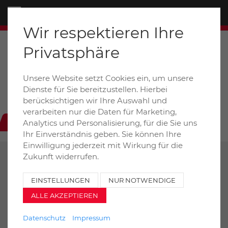
Menü
Wir respektieren Ihre
Privatsphäre
Unsere Website setzt Cookies ein, um unsere
Dieselstraße 6+8a / D-31228 Peine
Dienste für Sie bereitzustellen. Hierbei
auto-henze@t-online.de
berücksichtigen wir Ihre Auswahl und
verarbeiten nur die Daten für Marketing,
+49 (0) 5171 99020
Analytics und Personalisierung, für die Sie uns
Ihr Einverständnis geben. Sie können Ihre
Einwilligung jederzeit mit Wirkung für die
Zukunft widerrufen.
ZURÜCK
DRUCKEN
EINSTELLUNGEN
NUR NOTWENDIGE
ALLE AKZEPTIEREN
SCANIA (S) G 4-Achs Kipper 410 8x4
XT Bordmatik
Datenschutz
Impressum