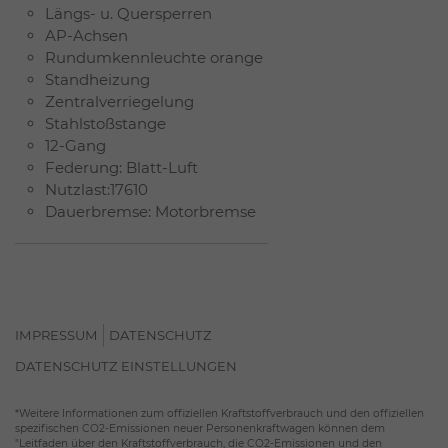
Längs- u. Quersperren
AP-Achsen
Rundumkennleuchte orange
Standheizung
Zentralverriegelung
Stahlstoßstange
12-Gang
Federung: Blatt-Luft
Nutzlast:17610
Dauerbremse: Motorbremse
IMPRESSUM
DATENSCHUTZ
DATENSCHUTZ EINSTELLUNGEN
*Weitere Informationen zum offiziellen Kraftstoffverbrauch und den offiziellen
spezifischen CO2-Emissionen neuer Personenkraftwagen können dem
"Leitfaden über den Kraftstoffverbrauch, die CO2-Emissionen und den