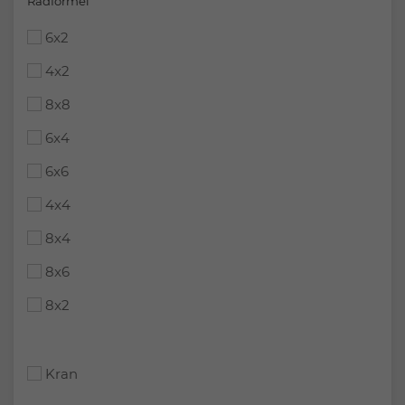
Radformel
6x2
4x2
8x8
6x4
6x6
4x4
8x4
8x6
8x2
Kran