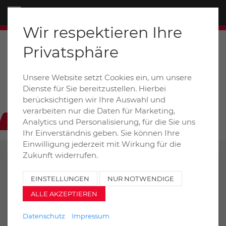
Menü
Wir respektieren Ihre
Privatsphäre
Unsere Website setzt Cookies ein, um unsere
Dieselstraße 6+8a / D-31228 Peine
Dienste für Sie bereitzustellen. Hierbei
auto-henze@t-online.de
berücksichtigen wir Ihre Auswahl und
verarbeiten nur die Daten für Marketing,
+49 (0) 5171 99020
Analytics und Personalisierung, für die Sie uns
Ihr Einverständnis geben. Sie können Ihre
Einwilligung jederzeit mit Wirkung für die
Zukunft widerrufen.
Suchen
EINSTELLUNGEN
NUR NOTWENDIGE
ALLE AKZEPTIEREN
Datenschutz
Impressum
LKW
LKW bis 7,5t