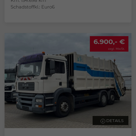
Km: 154.698 km
Schadstoffkl.: Euro6
6.900,- €
zzgl. MwSt.
DETAILS