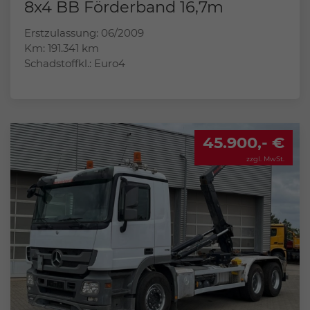
8x4 BB Förderband 16,7m
Erstzulassung: 06/2009
Km: 191.341 km
Schadstoffkl.: Euro4
45.900,- €
zzgl. MwSt.