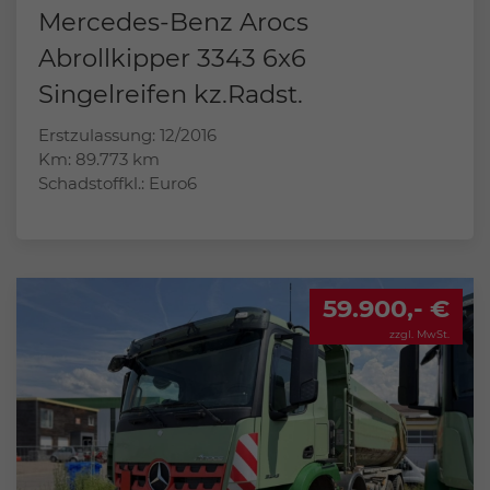
Mercedes-Benz Arocs
Abrollkipper 3343 6x6
Singelreifen kz.Radst.
Erstzulassung: 12/2016
Km: 89.773 km
Schadstoffkl.: Euro6
59.900,- €
zzgl. MwSt.