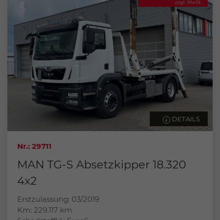
zzgl. MwSt.
DETAILS
Nr.: 29711
MAN TG-S Absetzkipper 18.320
4x2
Erstzulassung: 03/2019
Km: 229.117 km