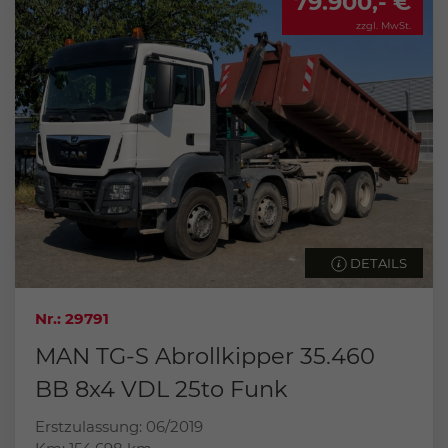
79.900,- €
zzgl. MwSt.
DETAILS
Nr.: 29791
MAN TG-S Abrollkipper 35.460
BB 8x4 VDL 25to Funk
Erstzulassung: 06/2019