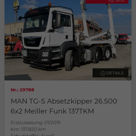
zzgl. MwSt.
DETAILS
Nr.: 29788
MAN TG-S Absetzkipper 26.500
6x2 Meiller Funk 137TKM
Erstzulassung: 01/2019
Km: 137.820 km
Schadstoffkl.: Euro6