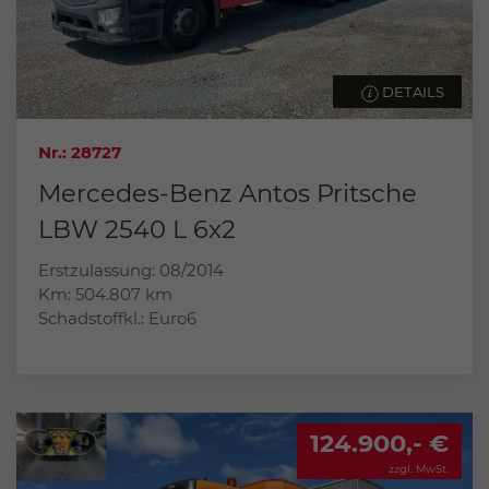
DETAILS
Nr.: 28727
Mercedes-Benz Antos Pritsche
LBW 2540 L 6x2
Erstzulassung: 08/2014
Km: 504.807 km
Schadstoffkl.: Euro6
124.900,- €
zzgl. MwSt.