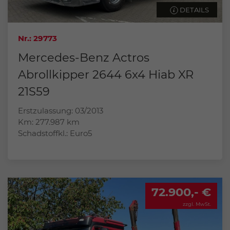
DETAILS
Nr.: 29773
Mercedes-Benz Actros
Abrollkipper 2644 6x4 Hiab XR
21S59
Erstzulassung: 03/2013
Km: 277.987 km
Schadstoffkl.: Euro5
72.900,- €
zzgl. MwSt.