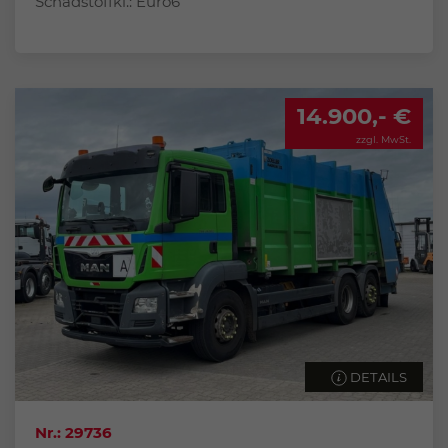
Schadstoffkl.: Euro6
14.900,- €
zzgl. MwSt.
DETAILS
Nr.: 29736