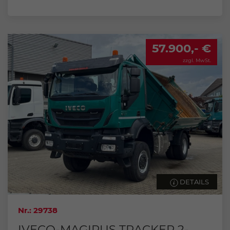
57.900,- €
zzgl. MwSt.
DETAILS
Nr.: 29738
IVECO-MAGIRUS TRACKER 2-