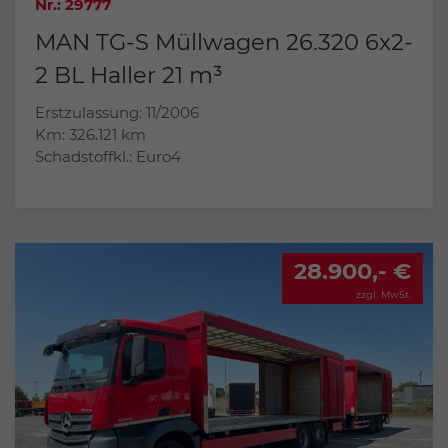
Nr.: 29777
MAN TG-S Müllwagen 26.320 6x2-
2 BL Haller 21 m³
Erstzulassung: 11/2006
Km: 326.121 km
Schadstoffkl.: Euro4
28.900,- €
zzgl. MwSt.