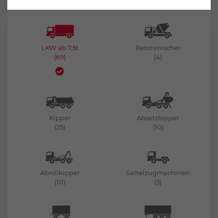
(176)
(13)
LKW ab 7,5t
Betonmischer
(69)
(4)
Kipper
Absetzkipper
(25)
(10)
Abrollkipper
Sattelzugmachinen
(10)
(3)