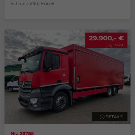
Schadstoffkl.: Euro5
29.900,- €
zzgl. MwSt.
DETAILS
Nr.: 28785