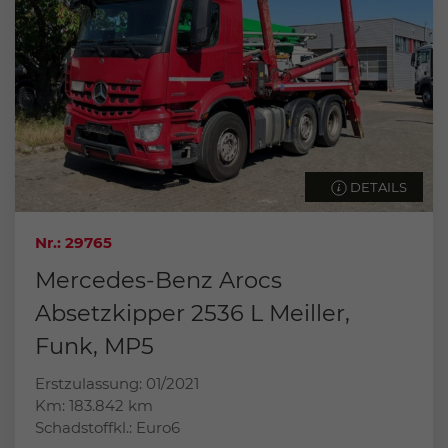
DETAILS
Nr.: 29765
Mercedes-Benz Arocs
Absetzkipper 2536 L Meiller,
Funk, MP5
Erstzulassung: 01/2021
Km: 183.842 km
Schadstoffkl.: Euro6