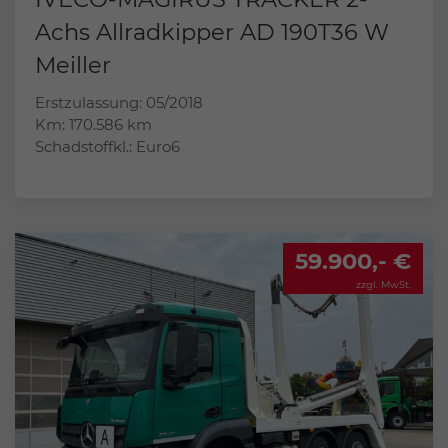
Achs Allradkipper AD 190T36 W
Meiller
Erstzulassung: 05/2018
Km: 170.586 km
Schadstoffkl.: Euro6
59.900,- €
zzgl. MwSt.