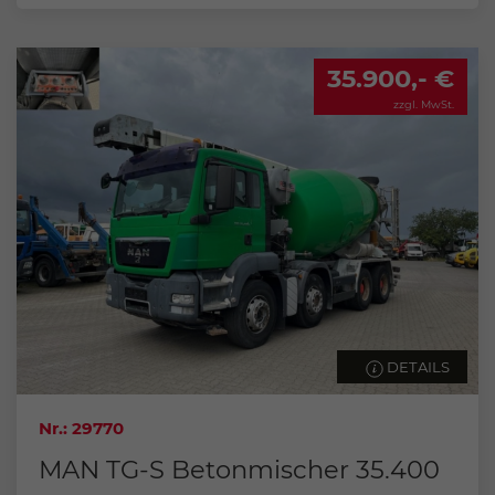
35.900,- €
zzgl. MwSt.
DETAILS
Nr.: 29770
MAN TG-S Betonmischer 35.400